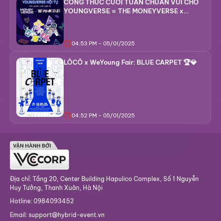
CÔNG THỨC CUỐI TUẦN CHUẨN VUI CHO
YOUNGVERSE = THE MONEYVERSE x
WEYOUNG FAIR 🤩
04:53 PM - 05/01/2025
LÔCÔ x WeYoung Fair: BLUE CARPET 🏆💎
04:52 PM - 05/01/2025
Địa chỉ: Tầng 20, Center Building Hapulico Complex, Số 1 Nguyễn
Huy Tưởng, Thanh Xuân, Hà Nội
Hotline: 0984093452
Email: support@hybrid-event.vn