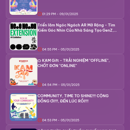
01:29 PM - 09/01/2025
Triển lãm Ngóc Ngách AR Mở Rộng - Tìm
Kiếm Góc Nhìn Của Nhà Sáng Tạo GenZ,
Gen Alpha
04:55 PM - 05/01/2025
🍊 KAM Gift - TRẢI NGHIỆM "OFFLINE",
CHỐT ĐƠN "ONLINE"
04:54 PM - 05/01/2025
COMMUNITY, TIME TO SHINE!!! CỘNG
ĐỒNG ƠI!!!, ĐẾN LÚC RỒI!!!
04:53 PM - 05/01/2025