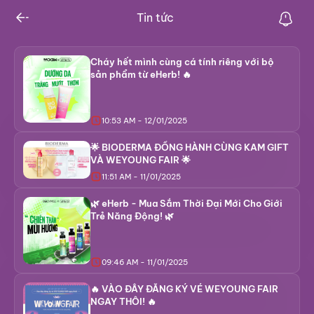
Tin tức
Cháy hết mình cùng cá tính riêng với bộ
sản phẩm từ eHerb! 🔥
10:53 AM - 12/01/2025
🌟 BIODERMA ĐỒNG HÀNH CÙNG KAM GIFT
VÀ WEYOUNG FAIR 🌟
11:51 AM - 11/01/2025
🌿 eHerb - Mua Sắm Thời Đại Mới Cho Giới
Trẻ Năng Động! 🌿
09:46 AM - 11/01/2025
🔥 VÀO ĐÂY ĐĂNG KÝ VÉ WEYOUNG FAIR
NGAY THÔI! 🔥