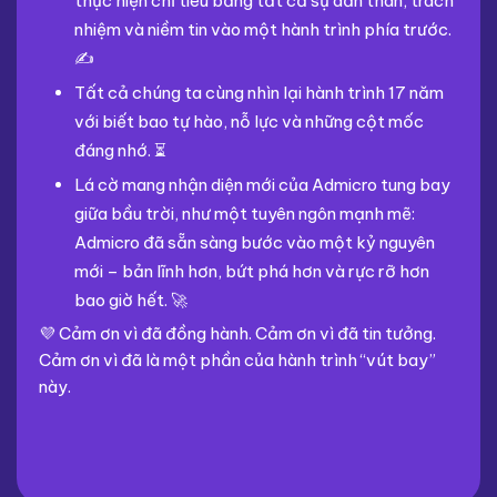
thực hiện chỉ tiêu bằng tất cả sự dấn thân, trách
nhiệm và niềm tin vào một hành trình phía trước.
✍️
Tất cả chúng ta cùng nhìn lại hành trình 17 năm
với biết bao tự hào, nỗ lực và những cột mốc
đáng nhớ. ⏳
Lá cờ mang nhận diện mới của Admicro tung bay
giữa bầu trời, như một tuyên ngôn mạnh mẽ:
Admicro đã sẵn sàng bước vào một kỷ nguyên
mới – bản lĩnh hơn, bứt phá hơn và rực rỡ hơn
bao giờ hết. 🚀
💜 Cảm ơn vì đã đồng hành. Cảm ơn vì đã tin tưởng.
Cảm ơn vì đã là một phần của hành trình “vút bay”
này.