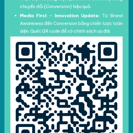
chuyển đổi (
Conversion
) hiệu quả.
Media First - Innovation Update:
Từ Brand
Awareness đến Conversion bằng chiến lược toàn
diện. Quét QR code để có chính sách ưu đãi